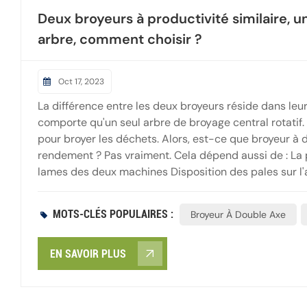
Deux broyeurs à productivité similaire, u
arbre, comment choisir ?
Oct 17, 2023
La différence entre les deux broyeurs réside dans le
comporte qu'un seul arbre de broyage central rotatif.
pour broyer les déchets. Alors, est-ce que broyeur à 
rendement ? Pas vraiment. Cela dépend aussi de : La 
lames des deux machines Disposition des pales sur l'a
de broyage Par conséquent, l'approche la plus effica
broyeurs différents, afin de nous assurer de faire le 
MOTS-CLÉS POPULAIRES :
Broyeur À Double Axe
EN SAVOIR PLUS