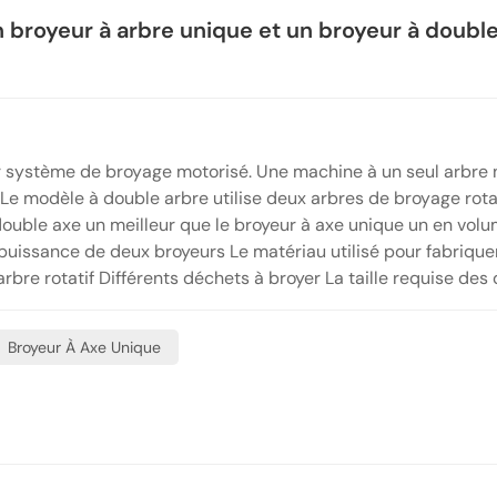
n broyeur à arbre unique et un broyeur à doubl
ur système de broyage motorisé. Une machine à un seul arbre 
 Le modèle à double arbre utilise deux arbres de broyage rota
double axe un meilleur que le broyeur à axe unique un en vol
puissance de deux broyeurs Le matériau utilisé pour fabriquer
rbre rotatif Différents déchets à broyer La taille requise des
ce pour nous consiste à réaliser des tests complets des deux
meilleur choix pour nos besoins.
Broyeur À Axe Unique