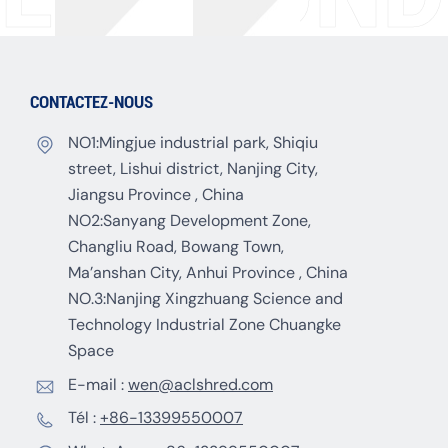
CONTACTEZ-NOUS
NO1:Mingjue industrial park, Shiqiu
street, Lishui district, Nanjing City,
Jiangsu Province , China
NO2:Sanyang Development Zone,
Changliu Road, Bowang Town,
Ma’anshan City, Anhui Province , China
NO.3:Nanjing Xingzhuang Science and
Technology Industrial Zone Chuangke
Space
E-mail :
wen@aclshred.com
Tél :
+86-13399550007