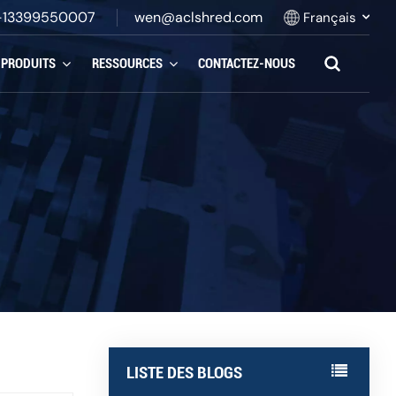
-13399550007
wen@aclshred.com
Français
PRODUITS
RESSOURCES
CONTACTEZ-NOUS
English
Русский
Español
بالعربية
Français
Português
LISTE DES BLOGS