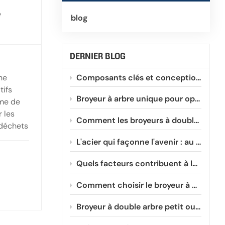
e
blog
DERNIER BLOG
Composants clés et conception du broyeur à arbre unique
ne
tifs
Broyeur à arbre unique pour optimiser le recyclage des plastiques PEHD et PVC
ume de
 les
Comment les broyeurs à double arbre traitent efficacement les films plastiques enroulés
 déchets
L'acier qui façonne l'avenir : au cœur de l'évolution de la métallurgie des fraises à double arbre
Quels facteurs contribuent à la réduction de la durée de vie des lames de broyeur à double arbre ?
Comment choisir le broyeur à double arbre compact adapté à votre entreprise
Broyeur à double arbre petit ou grand : lequel vous faut-il ?