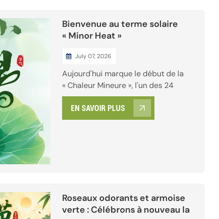
Bienvenue au terme solaire
« Minor Heat »
July 07, 2026
Aujourd'hui marque le début de la
« Chaleur Mineure », l'un des 24
termes solaires, signalant le
EN SAVOIR PLUS
lancement officiel de la haute saison
estivale. Les températures
continuent d'augmenter dans de
nombreuses régions du pays, et des
zones comme le Jianghuai et le
Jiangnan connaissent une chaleur
étouffan...
Roseaux odorants et armoise
verte : Célébrons à nouveau la