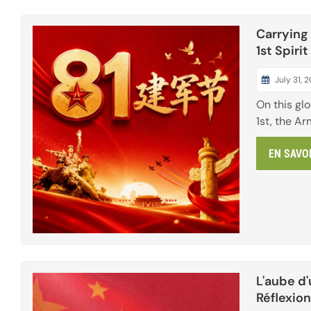
Carrying
1st Spir
Green D
July 31, 
On this gl
1st, the A
tribute to
EN SAVO
Liberation 
tenacious s
dedication
safeguards
tranquility
ultimate pu
L'aube d'
Réflexion