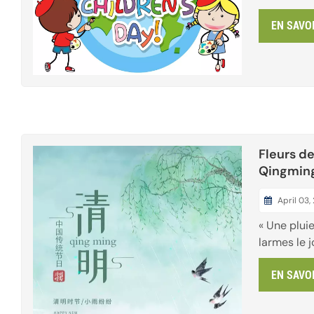
sourires r
EN SAVO
cette occa
l'équipe d
adresser s
petits ami
! Les enfan
illuminent n
Fleurs de
Qingmin
April 03,
« Une plui
larmes le 
verset, tra
EN SAVO
depuis lo
souvenir cu
cette pério