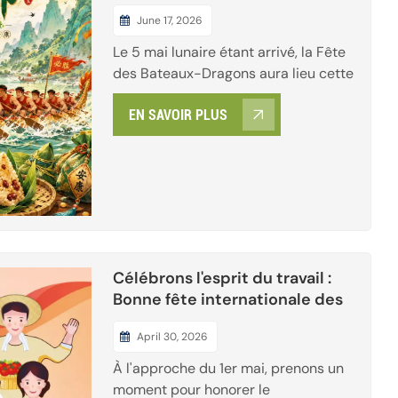
Fête des bateaux-dragons !
June 17, 2026
Le 5 mai lunaire étant arrivé, la Fête
des Bateaux-Dragons aura lieu cette
année le 19 juin. En plein été, lorsque
EN SAVOIR PLUS
le soleil est à son zénith, les rues et
les ruelles s'emplissent déjà du léger
parfum des zongzi et du parfum
rafraîchissant des feuilles
d'armoise. La Fête des Bateaux-
Dragons est un s...
Célébrons l'esprit du travail :
Bonne fête internationale des
travailleurs !
April 30, 2026
À l'approche du 1er mai, prenons un
moment pour honorer le