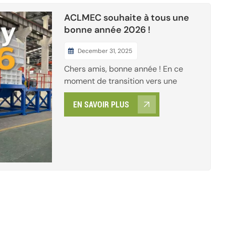
ACLMEC souhaite à tous une
bonne année 2026 !
December 31, 2025
Chers amis, bonne année ! En ce
moment de transition vers une
nouvelle année, je tiens à vous
EN SAVOIR PLUS
remercier pour votre présence et
votre soutien tout au long de l'année
écoulée. 2025 appartient désormais
au passé et 2026 s'est discrètement
installée. Je vous souhaite à tous une
carrière florissante, une...