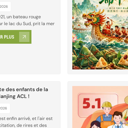
n du PCC
 2026
1921, un bateau rouge
ur le lac du Sud, prit la mer
des vents et des vagues
IR PLUS
, allumant les étincelles
lution à travers l'immense
cet instant, la révolution
rouva son capitaine
le, et des centaines de
Chin...
te des enfants de la
anjing ACL !
 2026
est enfin arrivé, et l'air est
itation, de rires et des