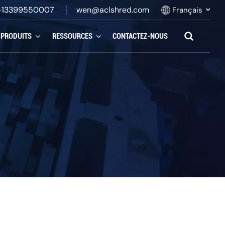
-13399550007
wen@aclshred.com
Français
PRODUITS
RESSOURCES
CONTACTEZ-NOUS
English
Русский
Español
بالعربية
Français
Português