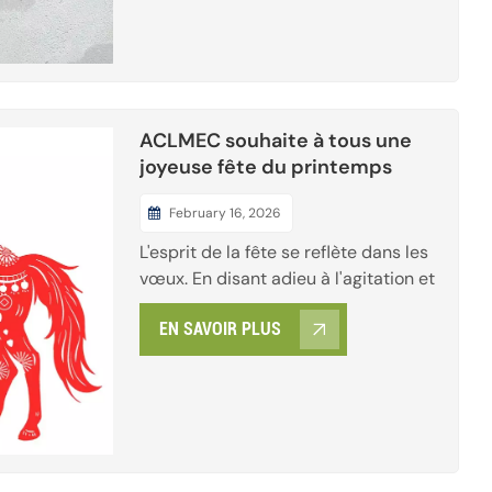
force. La féminité n'a jamais été
définie par une seule couleur. Elle est
la dirigeante décis...
ACLMEC souhaite à tous une
joyeuse fête du printemps
February 16, 2026
L'esprit de la fête se reflète dans les
vœux. En disant adieu à l'agitation et
à la fatigue passées, en nous libérant
EN SAVOIR PLUS
des pressions et des soucis de
l'année écoulée, nous puisons
chaleur et force dans la convivialité.
Que tous ceux qui sont constamment
en mouvement déposent leurs
fardeaux, se réunis...