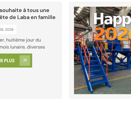
ouhaite à tous une
ête de Laba en famille
26, 2026
er, huitième jour du
ois lunaire, diverses
 Chine ont célébré la
IR PLUS
lle fête de Laba. Des
ciens offrant du porridge
édictions aux spectacles
ine culturel immatériel
uartiers commerçants des
nitiatives de soli...