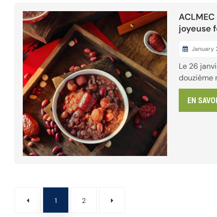
ACLMEC s
joyeuse f
January 
Le 26 janvi
douzième m
régions de
EN SAVO
traditionne
temples an
et des bén
du patrimo
dans les q
villes, des i
1
2