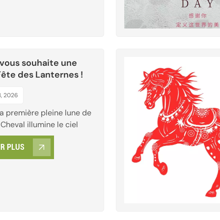
rts, est une fête à la
ure. Symbole solaire, elle
la croi...
ous souhaite une
Fête des Lanternes !
, 2026
la première pleine lune de
Cheval illumine le ciel
n ce Festival des
IR PLUS
2026, le monde se pare
r chaleureuse et festive.Ce
ues s'illuminent de mille
ables phares d'espoir et de
amilles se réunissent autour
an...