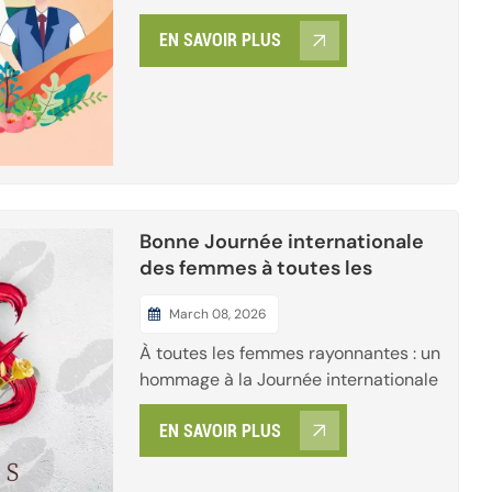
dévouement, la résilience et le travail
EN SAVOIR PLUS
acharné qui font tourner notre
monde. La Journée internationale
des travailleurs est bien plus qu'un
jour férié ; c'est un hommage aux
mains qui bâtissent nos villes, aux
esprits qui stimulent l'innova...
Bonne Journée internationale
des femmes à toutes les
femmes !
March 08, 2026
À toutes les femmes rayonnantes : un
hommage à la Journée internationale
des femmesAlors que la douceur du
EN SAVOIR PLUS
printemps commence à éclore, nous
célébrons une journée dédiée à
honorer à la fois la douceur et la