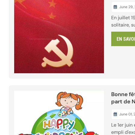
fondatio
June 29,
En juillet 
solitaire, s
au milieu 
EN SAVO
déchaînées
de la révo
Chine. Dès 
chinoise t
inébranlab
millions de 
Bonne fê
part de N
June 01,
Le 1er juin 
empli d'exc