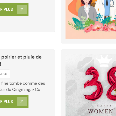
adieux des enfants. En
IR PLUS
sion spéciale, toute
e Nanjing ACL souhaite
es meilleurs vœux à nos
s : Bonne fête des enfants
ts sont les étincelles qui
otr...
 poirier et pluie de
g
 2026
e fine tombe comme des
jour de Qingming. » Ce
nsmis depuis mille ans, est
IR PLUS
ngtemps devenu notre
lturel le plus profond de
de solaire. Qingming, ou la