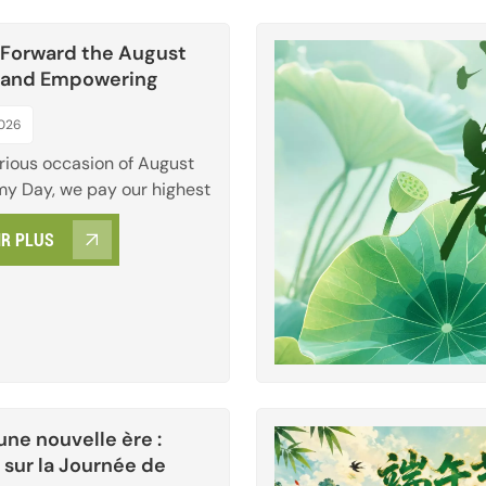
 Forward the August
it and Empowering
evelopment
2026
orious occasion of August
rmy Day, we pay our highest
 the Chinese People's
IR PLUS
Army. With an iron will,
tyle, and selfless
, the people's army
 the prosperity and
 of our motherland. This
rsuit of quality and...
une nouvelle ère :
 sur la Journée de