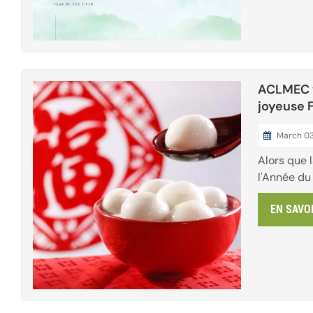
Fête des Mo
double nat
représente 
ACLMEC v
joyeuse 
March 03
Alors que 
l'Année du 
nocturne e
EN SAVO
Lanternes 
d'une lueu
soir, les r
feux, vérit
joie. Les f
de bols fum