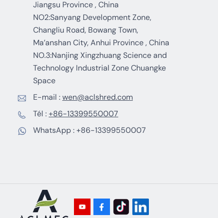
Jiangsu Province , China
NO2:Sanyang Development Zone,
Changliu Road, Bowang Town,
Ma’anshan City, Anhui Province , China
NO.3:Nanjing Xingzhuang Science and
Technology Industrial Zone Chuangke
Space
E-mail :
wen@aclshred.com
Tél :
+86-13399550007
WhatsApp :
+86-13399550007