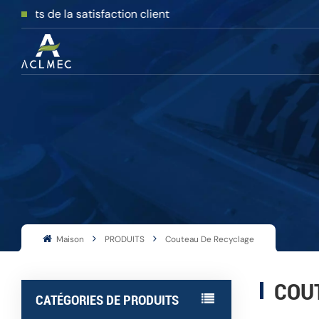
la satisfaction client
Broyeur À Double Arbre De Grande Taille
Couteau De Broyage Et De C
Maison
PRODUITS
Couteau De Recyclage
COU
CATÉGORIES DE PRODUITS