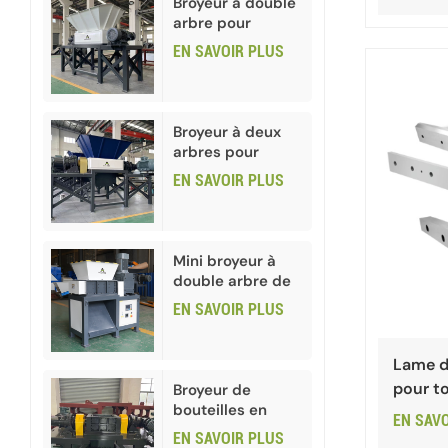
Broyeur à double
arbre pour
déchets
EN SAVOIR PLUS
industriels,
ferraille et
canettes
métalliques
Broyeur à deux
arbres pour
papier et carton
EN SAVOIR PLUS
Mini broyeur à
double arbre de
haute qualité
EN SAVOIR PLUS
Lame d
pour to
Broyeur de
bouteilles en
EN SAV
verre usagées
EN SAVOIR PLUS