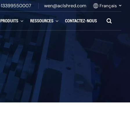
-13399550007
wen@aclshred.com
Français
PRODUITS
RESSOURCES
CONTACTEZ-NOUS
English
Русский
Español
بالعربية
Français
Português