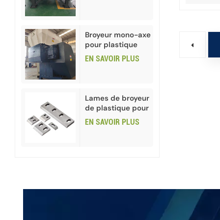
pour le recyclage
Broyeur mono-axe
pour plastique
PEHD et PVC
EN SAVOIR PLUS
Lames de broyeur
de plastique pour
le recyclage des
EN SAVOIR PLUS
déchets