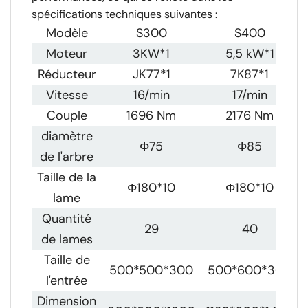
spécifications techniques suivantes :
Modèle
S300
S400
Moteur
3KW*1
5,5 kW*1
Réducteur
JK77*1
7K87*1
Vitesse
16
/min
17
/min
Couple
1696 Nm
2176 Nm
diamètre
Φ75
Φ85
de l'arbre
Taille de la
Φ180*10
Φ180*10
lame
Quantité
29
40
de lames
Taille de
500*500*300
500*600*300
l'entrée
Dimension