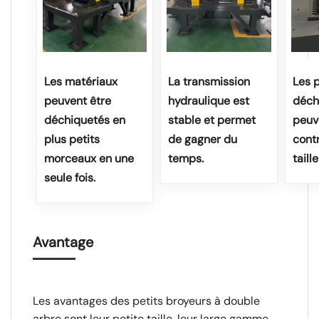
Les matériaux
La transmission
Les p
peuvent être
hydraulique est
déch
déchiquetés en
stable et permet
peuv
plus petits
de gagner du
cont
morceaux en une
temps.
taill
seule fois.
Avantage
Les avantages des petits broyeurs à double
arbre sont leur petite taille, leur large gamme