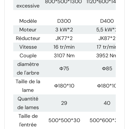
800*500*1300
1120*600*1480
excessive
Modèle
D300
D400
Moteur
3 kW*2
5,5 kW*2
Réducteur
JK77*2
JK87*2
Vitesse
16 tr/min
17 tr/min
Couple
3107 Nm
3952 Nm
diamètre
Φ75
Φ85
de l'arbre
Taille de la
Φ180*10
Φ180*10
lame
Quantité
29
40
de lames
Taille de
500*500*30
500*600*300
l'entrée