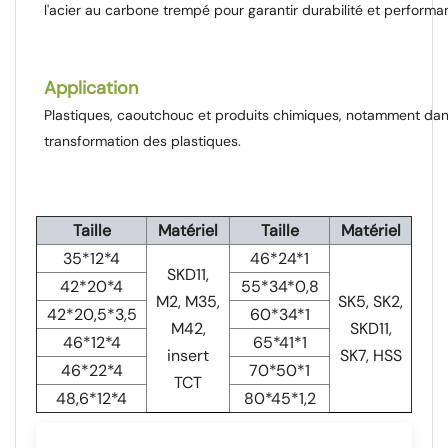
l'acier au carbone trempé pour garantir durabilité et performa
Application
Plastiques, caoutchouc et produits chimiques, notamment dan
transformation des plastiques.
Taille
Matériel
Taille
Matériel
35*12*4
46*24*1
SKD11,
42*20*4
55*34*0,8
M2, M35,
SK5, SK2,
42*20,5*3,5
60*34*1
M42,
SKD11,
46*12*4
65*41*1
insert
SK7, HSS
46*22*4
70*50*1
TCT
48,6*12*4
80*45*1,2