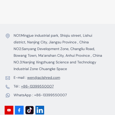
arbre unique est un
double arbre est un
outil de coupe
composant clé
EN SAVOIR PLUS
EN SAVOIR PLUS
industriel installé
conçu
sur le rotor du
spécifiquement
broyeur à arbre
pour les broyeurs à
unique,
double arbre, utilisé
spécialement utilisé
pour le concassage
NO1:Mingjue industrial park, Shiqiu street, Lishui
pour déchirer,
et le broyage
district, Nanjing City, Jiangsu Province , China
cisailler et broyer
efficaces de divers
NO2:Sanyang Development Zone, Changliu Road,
divers déchets.
déchets.Les lames
Bowang Town, Ma’anshan City, Anhui Province , China
du broyeur à double
NO.3:Nanjing Xingzhuang Science and Technology
arbre sont
généralement en
Industrial Zone Chuangke Space
forme de disque
E-mail :
wen@aclshred.com
avec des dents,
installées sur deux
Tél :
+86-13399550007
arbres parallèles et
WhatsApp :
+86-13399550007
tournent dans des
directions opposées
pour former une
structure de