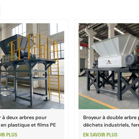
r à deux arbres pour
Broyeur à double arbre
en plastique et films PE
déchets industriels, ferr
canettes métalliques
OIR PLUS
EN SAVOIR PLUS