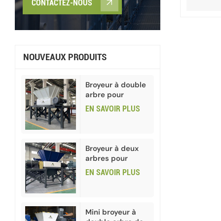
CONTACTEZ-NOUS
NOUVEAUX PRODUITS
Broyeur à double
arbre pour
déchets
EN SAVOIR PLUS
industriels,
ferraille et
canettes
métalliques
Broyeur à deux
arbres pour
papier et carton
EN SAVOIR PLUS
Mini broyeur à