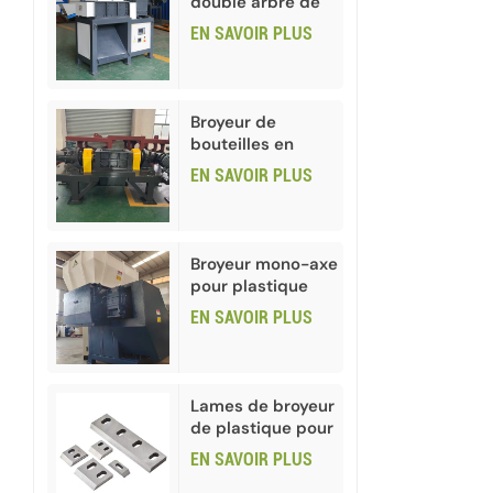
double arbre de
haute qualité
EN SAVOIR PLUS
Broyeur de
bouteilles en
verre usagées
EN SAVOIR PLUS
pour le recyclage
Broyeur mono-axe
pour plastique
PEHD et PVC
EN SAVOIR PLUS
Lames de broyeur
de plastique pour
le recyclage des
EN SAVOIR PLUS
déchets