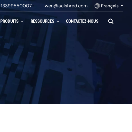
-13399550007
wen@aclshred.com
Français
PRODUITS
RESSOURCES
CONTACTEZ-NOUS
English
Русский
Español
بالعربية
Français
Português