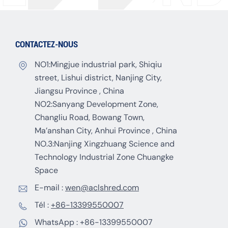
CONTACTEZ-NOUS
NO1:Mingjue industrial park, Shiqiu
street, Lishui district, Nanjing City,
Jiangsu Province , China
NO2:Sanyang Development Zone,
Changliu Road, Bowang Town,
Ma’anshan City, Anhui Province , China
NO.3:Nanjing Xingzhuang Science and
Technology Industrial Zone Chuangke
Space
E-mail :
wen@aclshred.com
Tél :
+86-13399550007
WhatsApp :
+86-13399550007